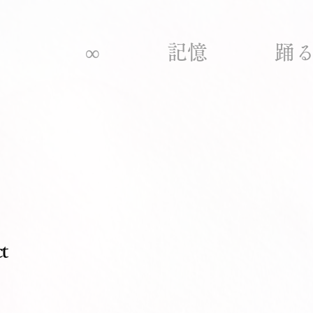
∞
記憶
踊
t