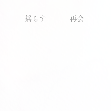
る
揺らす
再会